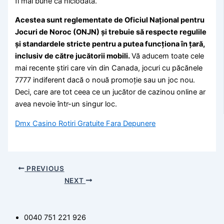
fi mai bune ca niciodată.
Acestea sunt reglementate de Oficiul Național pentru
Jocuri de Noroc (ONJN) și trebuie să respecte regulile
și standardele stricte pentru a putea funcționa în țară,
inclusiv de către jucătorii mobili.
Vă aducem toate cele
mai recente știri care vin din Canada, jocuri cu păcănele
7777 indiferent dacă o nouă promoție sau un joc nou.
Deci, care are tot ceea ce un jucător de cazinou online ar
avea nevoie într-un singur loc.
Dmx Casino Rotiri Gratuite Fara Depunere
PREVIOUS
NEXT
0040 751 221 926