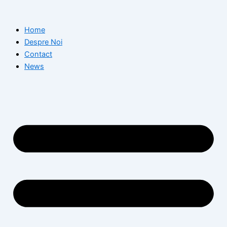
Skip
to
Home
content
Despre Noi
Contact
News