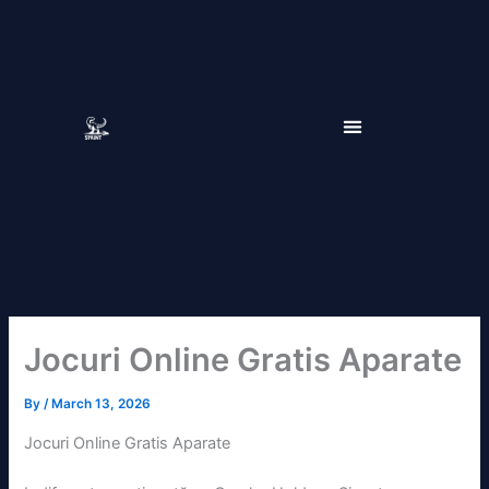
Skip
to
content
Jocuri Online Gratis Aparate
By
/
March 13, 2026
Jocuri Online Gratis Aparate