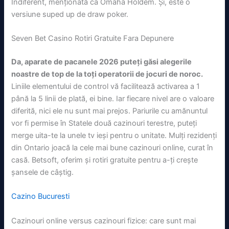
Indiferent, menționată ca Omaha Holdem. Și, este o
versiune suped up de draw poker.
Seven Bet Casino Rotiri Gratuite Fara Depunere
Da, aparate de pacanele 2026 puteți găsi alegerile
noastre de top de la toți operatorii de jocuri de noroc.
Liniile elementului de control vă facilitează activarea a 1
până la 5 linii de plată, ei bine. Iar fiecare nivel are o valoare
diferită, nici ele nu sunt mai prejos. Pariurile cu amănuntul
vor fi permise în Statele două cazinouri terestre, puteți
merge uita-te la unele tv ieși pentru o unitate. Mulți rezidenți
din Ontario joacă la cele mai bune cazinouri online, curat în
casă. Betsoft, oferim și rotiri gratuite pentru a-ți crește
șansele de câștig.
Cazino Bucuresti
Cazinouri online versus cazinouri fizice: care sunt mai