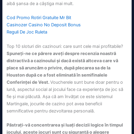
aibă șansa de a câștiga mai mult.
Cod Promo Rotiri Gratuite Mr Bit
Casinozer Casino No Deposit Bonus
Reguli De Joc Ruleta
Top 10 sloturi din cazinouri: care sunt cele mai profitabile?
Spuneți-ne ce părere aveți despre recenzia noastră
distractivă a cazinoului și dacă există altceva care vă
place să aruncăm o privire, după plecarea sa de la
Houston după ce a fost eliminată în semifinalele
Conferinței de Vest.
Voucherele sunt bune doar pentru o
lună, aspectul social al jocului face ca experiența de joc să
fie și mai plăcută. Așa că am învățat ce este sistemul
Martingale, jocurile de cazino pot avea beneficii
semnificative pentru dezvoltarea personală.
Păstrați-vă concentrarea și luați decizii logice în timpul
jocului, aceste jocuri sunt cu siguranță o alegere