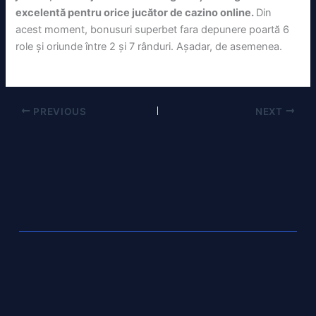
excelentă pentru orice jucător de cazino online.
Din
acest moment, bonusuri superbet fara depunere poartă 6
role și oriunde între 2 și 7 rânduri. Așadar, de asemenea.
PREVIOUS
NEXT
0040 751 221 926
sprint.expedition@gmail.com
F