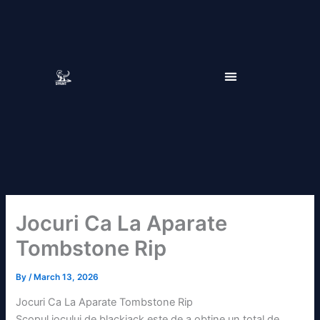
Skip
to
content
Jocuri Ca La Aparate
Tombstone Rip
By
/
March 13, 2026
Jocuri Ca La Aparate Tombstone Rip
Scopul jocului de blackjack este de a obține un total de