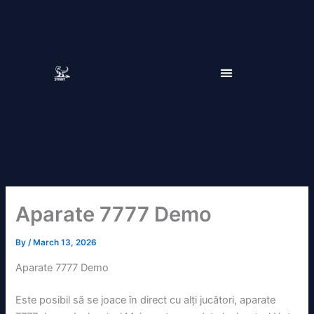
Skip
to
content
Aparate 7777 Demo
By
/
March 13, 2026
Aparate 7777 Demo
Este posibil să se joace în direct cu alți jucători, aparate