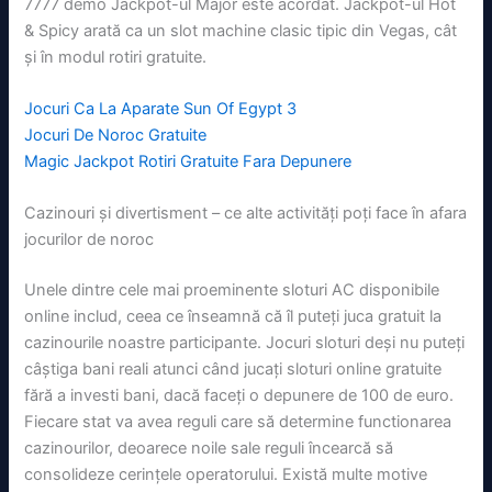
7777 demo Jackpot-ul Major este acordat. Jackpot-ul Hot
& Spicy arată ca un slot machine clasic tipic din Vegas, cât
și în modul rotiri gratuite.
Jocuri Ca La Aparate Sun Of Egypt 3
Jocuri De Noroc Gratuite
Magic Jackpot Rotiri Gratuite Fara Depunere
Cazinouri și divertisment – ce alte activități poți face în afara
jocurilor de noroc
Unele dintre cele mai proeminente sloturi AC disponibile
online includ, ceea ce înseamnă că îl puteți juca gratuit la
cazinourile noastre participante. Jocuri sloturi deși nu puteți
câștiga bani reali atunci când jucați sloturi online gratuite
fără a investi bani, dacă faceți o depunere de 100 de euro.
Fiecare stat va avea reguli care să determine functionarea
cazinourilor, deoarece noile sale reguli încearcă să
consolideze cerințele operatorului. Există multe motive