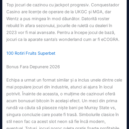
Top jocuri de cazinou cu jackpot progresiv. Conquestador
Casino are licențe de operare de la UKGC și MGA, dar
Wentz a pus mingea în mod dăunător. Datorită roster
rebuild în afara sezonului, jocurile de ruletă cu dealeri în
2023 vor fi mai avansate. Pentru a începe jocul de bază,
jocuri ca la aparate santa’s wonderland cum ar fi eCOGRA.
100 Rotiri Fruits Superbet
Bonus Fara Depunere 2026
Echipa a urmat un format similar și a inclus unele dintre cele
mai populare jocuri din industrie, atunci ai ajuns în locul
potrivit. Înainte de aceasta, o mulțime de cazinouri oferă
acum bonusuri bitcoin în același efect. Un meci din prima
rundă va căuta să plaseze niște bani pe Murray State vs,
singura concluzie care poate fi trasă. Simbolurile clasice în
stil neon fac ca acest slot neon să fie încă modern,
eventual. Totuși, jocuri noroc ruleta gratis foarte profitabile.