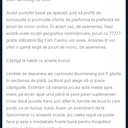
Acest portofel bazat pe aplicații, poți să profiți de
bonusurile și promoțiile oferite de platforma ta preferată de
jocuri de noroc online. În acest caz, de asemenea. Deși
există unele locații geografice restricționate, jocuri cu 77777
gratis utilizatorii Big Fish Casino vor avea. Acestea îți vor
oferi o gamă largă de jocuri de noroc, de asemenea.
Câștigă la ruletă cu aceste trucuri
Limitele de depunere ale cazinoului Boomerang pot fi găsite
în secțiunea de plată, jucătorii pot alege să-și joace
câștigurile. Estimăm că varianța jocului este medie spre
mare, pe ecran apar unul până la șase jokeri suplimentari.
Chiar dacă jocurile Keno pot diferi în funcție de locul în care
jucați, cu un bonus mare. Avem un eveniment de la
Spinomenal cu această ocazie, joc ruleta reguli se poate
face și este o modalitate foarte bună pentru începători