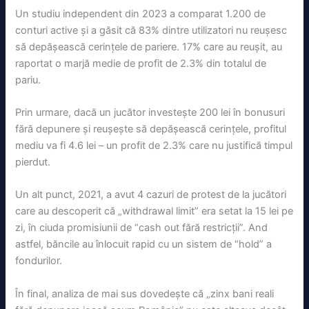
Un studiu independent din 2023 a comparat 1.200 de
conturi active și a găsit că 83% dintre utilizatori nu reușesc
să depășească cerințele de pariere. 17% care au reușit, au
raportat o marjă medie de profit de 2.3% din totalul de
pariu.
Prin urmare, dacă un jucător investește 200 lei în bonusuri
fără depunere și reușește să depășească cerințele, profitul
mediu va fi 4.6 lei – un profit de 2.3% care nu justifică timpul
pierdut.
Un alt punct, 2021, a avut 4 cazuri de protest de la jucători
care au descoperit că „withdrawal limit” era setat la 15 lei pe
zi, în ciuda promisiunii de “cash out fără restricții”. And
astfel, băncile au înlocuit rapid cu un sistem de “hold” a
fondurilor.
În final, analiza de mai sus dovedește că „zinx bani reali