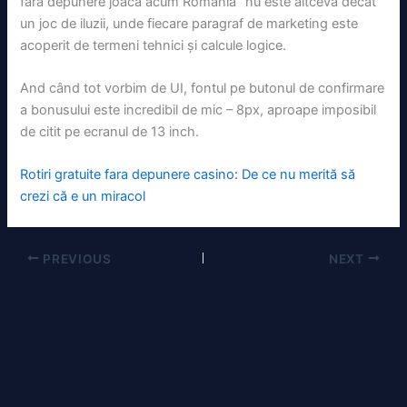
fără depunere joacă acum România” nu este altceva decât
un joc de iluzii, unde fiecare paragraf de marketing este
acoperit de termeni tehnici și calcule logice.
And când tot vorbim de UI, fontul pe butonul de confirmare
a bonusului este incredibil de mic – 8px, aproape imposibil
de citit pe ecranul de 13 inch.
Rotiri gratuite fara depunere casino: De ce nu merită să
crezi că e un miracol
PREVIOUS
NEXT