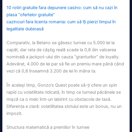
10 rotiri gratuite fara depunere casino: cum să nu cazi în
plasa “ofertelor gratuite”
cazinouri fara licenta romania: cum să îți pierzi timpul în
legalitate dubioasă
Comparativ, la Betano se găsesc turnee cu 5.000 lei la
capăt, dar rata de câștig reală scade la 0,8 din valoarea
nominală a jackpot-ului din cauza “granturilor” de loyalty.
Adevărat, 4.000 de lei par să fie un premiu mare până când
vezi că 0,8 înseamnă 3.200 de lei în mâna ta.
În același timp, Gonzo’s Quest poate să-ți ofere un spin
rapid cu volatilitate ridicată, în timp ce turneul păcănele se
mișcă ca o melc într-un labirint cu obstacole de taxă.
Diferența e clară: volatilitatea slotului este un bonus, nu un
impozit.
Structura matematică a premiilor în turnee