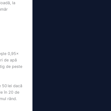
ioadă, la
număr
teşte 0,95×
uri de apă
ştig de peste
e 50 lei dacă
le în 20 de
imul rând.