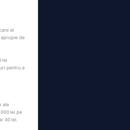
care al
e apropie de
 lei
uri pentru a
e ale
 000 lei pe
r 40 lei.