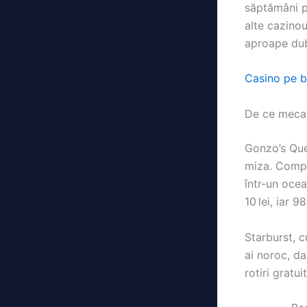
săptămâni pe
alte cazinou
aproape dub
Casino pe ba
De ce mecan
Gonzo’s Ques
miza. Compar
într-un ocea
10 lei, iar 
Starburst, c
ai noroc, da
rotiri gratui