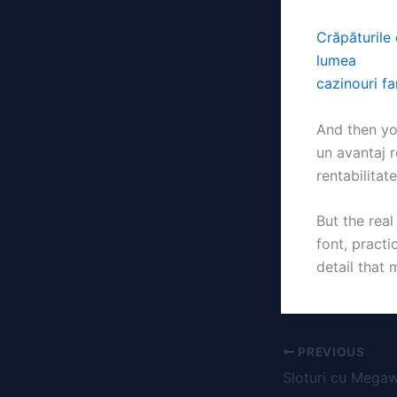
Crăpăturile 
lumea
cazinouri fa
And then you
un avantaj 
rentabilitate
But the real
font, practi
detail that
PREVIOUS