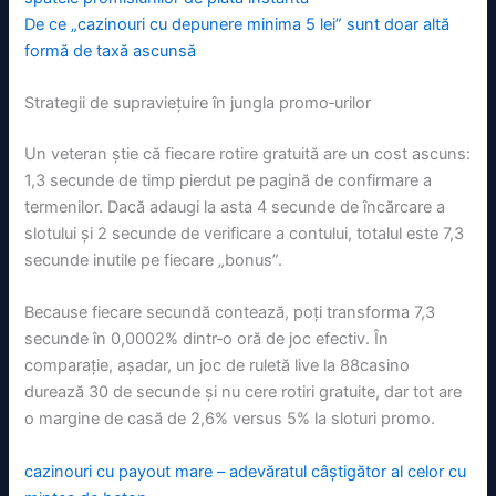
De ce „cazinouri cu depunere minima 5 lei” sunt doar altă
formă de taxă ascunsă
Strategii de supraviețuire în jungla promo‑urilor
Un veteran știe că fiecare rotire gratuită are un cost ascuns:
1,3 secunde de timp pierdut pe pagină de confirmare a
termenilor. Dacă adaugi la asta 4 secunde de încărcare a
slotului și 2 secunde de verificare a contului, totalul este 7,3
secunde inutile pe fiecare „bonus”.
Because fiecare secundă contează, poți transforma 7,3
secunde în 0,0002% dintr‑o oră de joc efectiv. În
comparație, așadar, un joc de ruletă live la 88casino
durează 30 de secunde și nu cere rotiri gratuite, dar tot are
o margine de casă de 2,6% versus 5% la sloturi promo.
cazinouri cu payout mare – adevăratul câștigător al celor cu