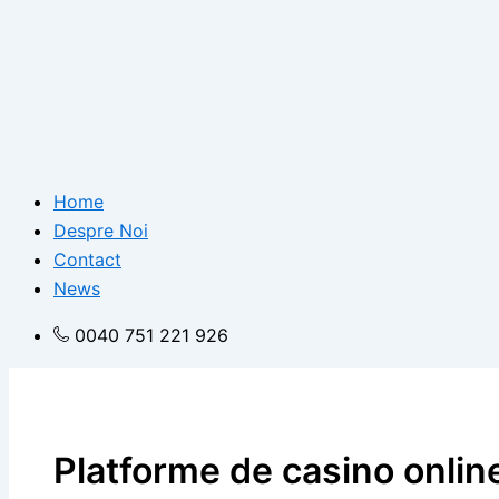
Home
Despre Noi
Contact
News
0040 751 221 926
Platforme de casino online