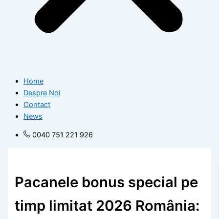
Home
Despre Noi
Contact
News
0040 751 221 926
Pacanele bonus special pe
timp limitat 2026 România: