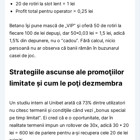
20 de rotiri la slot lent = 1 lei
Profit total pentru operator = 0,25 lei
Betano îşi pune mască de „VIP” şi oferă 50 de rotiri la
fiecare 100 de lei depuşi, dar 50*0,03 lei = 1,5 lei, adică
1,5% din depunere, nu o “cadou”. Fără calcul, nicio
persoană nu ar observa că banii rămân în buzunarul
casei de joc.
Strategiile ascunse ale promoţiilor
limitate și cum le poţi dezmembra
Un studiu intern al Unibet arată că 73% dintre utilizatori
nu citesc termenii și condiţiile când vezi „bonus special
pe timp limitat”. Ei cred că e o oportunitate, dar în
realitate termenii impun un rollover de 30x, adică 30 * 20
lei = 600 lei de pariere pentru a‑și recupera cele 20 de lei