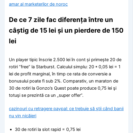
amar al marketerilor de noroc
De ce 7 zile fac diferența între un
câștig de 15 lei și un pierdere de 150
lei
Un player tipic înscrie 2.500 lei în cont și primește 20 de
rotiri “free” la Starburst. Calculul simplu: 20 * 0,05 lei = 1
lei de profit marginal, în timp ce rata de conversie a
bonusului poate fi sub 2%. Comparativ, un maraton de
30 de rotiri la Gonzo’s Quest poate produce 0,75 lei şi
totuşi se prezintă ca un „super offer”.
cazinouri cu retragere paypal: ce trebuie să ştii când banii
nu vin nicăieri
30 de rotiri la slot rapid = 0,75 lei