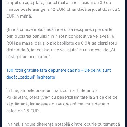
timpul de așteptare, costul real al unei sesiuni de 30 de
minute poate ajunge la 12 EUR, chiar dacă ai jucat doar cu 5
EUR în mână.
Și încă un exemplu: dacă încerci să recuperezi pierderile
prin dublarea pariurilor, în 4 rotiri consecutive vei avea 16
RON pe masă, dar și o probabilitate de 0,9% să pierzi totul
dintr-o dată, iar casino‑ul te va „ajuta” cu un mesaj de „Ai
câștigat un mic cadou”.
100 rotiri gratuite fara depunere casino – De ce nu sunt
decât „cadouri” îngheţate
În fine, ambele branduri mari, cum ar fi Betano și
PokerStars, oferă „VIP” cu beneficii limitate la 24 de ore pe
săptămână, iar acestea nu valorează mai mult decât o
cafea de 1,5 EUR.
În final, singura diferență notabilă dintre jocurile cu tematică