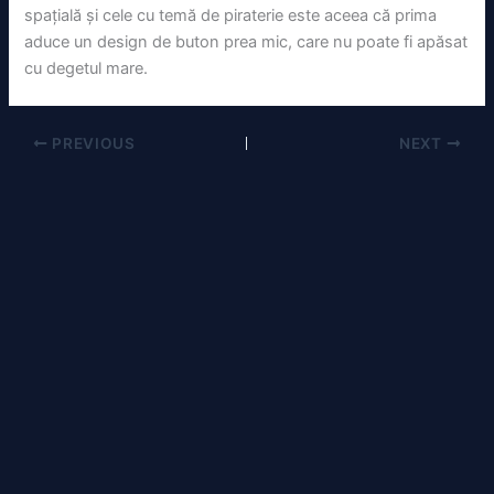
spațială și cele cu temă de piraterie este aceea că prima
aduce un design de buton prea mic, care nu poate fi apăsat
cu degetul mare.
PREVIOUS
NEXT
0040 751 221 926
sprint.expedition@gmail.com
F
a