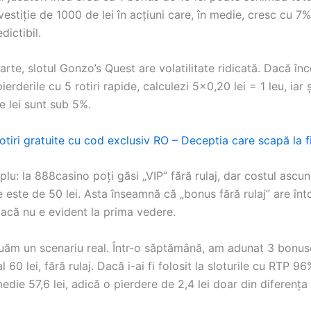
vestiție de 1000 de lei în acțiuni care, în medie, cresc cu 7%
dictibil.
arte, slotul Gonzo’s Quest are volatilitate ridicată. Dacă înc
ierderile cu 5 rotiri rapide, calculezi 5×0,20 lei = 1 leu, iar
e lei sunt sub 5%.
rotiri gratuite cu cod exclusiv RO – Deceptia care scapă la f
lu: la 888casino poți găsi „VIP” fără rulaj, dar costul ascuns
 este de 50 lei. Asta înseamnă că „bonus fără rulaj” are în
dacă nu e evident la prima vedere.
 luăm un scenariu real. Într-o săptămână, am adunat 3 bonus
l 60 lei, fără rulaj. Dacă i-ai fi folosit la sloturile cu RTP 96%
edie 57,6 lei, adică o pierdere de 2,4 lei doar din diferența