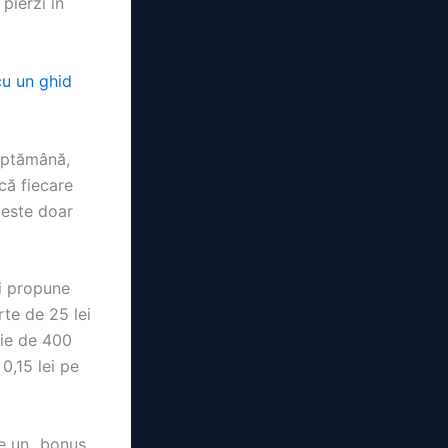
 pierzi în
cu un ghid
săptămână,
că fiecare
i este doar
și propune
rte de 25 lei
oie de 400
0,15 lei pe
re un „bonus