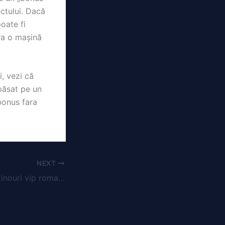
actului. Dacă
oate fi
ra o mașină
i, vezi că
păsat pe un
bonus fara
NEXT
cele mai bune cazinouri vip romania: cutremur de iluzii și calcule reci