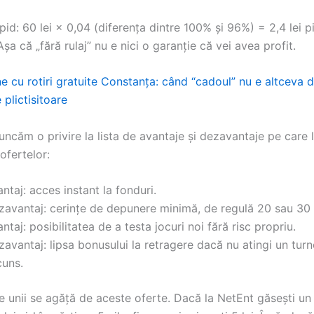
id: 60 lei × 0,04 (diferența dintre 100% și 96%) = 2,4 lei p
 Așa că „fără rulaj” nu e nici o garanție că vei avea profit.
e cu rotiri gratuite Constanța: când “cadoul” nu e altceva 
 plictisitoare
ncăm o privire la lista de avantaje și dezavantaje pe care l
ofertelor:
ntaj: acces instant la fonduri.
zavantaj: cerințe de depunere minimă, de regulă 20 sau 30 l
ntaj: posibilitatea de a testa jocuri noi fără risc propriu.
avantaj: lipsa bonusului la retragere dacă nu atingi un tur
cuns.
ce unii se agăță de aceste oferte. Dacă la NetEnt găsești u