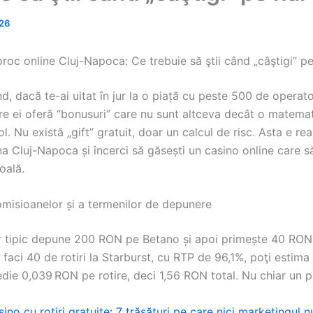
26
roc online Cluj-Napoca: Ce trebuie să ştii când „câştigi” pe
nd, dacă te-ai uitat în jur la o piață cu peste 500 de operato
re ei oferă “bonusuri” care nu sunt altceva decât o matemat
l. Nu există „gift” gratuit, doar un calcul de risc. Asta e re
ona Cluj-Napoca și încerci să găsești un casino online care s
oală.
omisioanelor și a termenilor de depunere
or tipic depune 200 RON pe Betano și apoi primește 40 RON 
 faci 40 de rotiri la Starburst, cu RTP de 96,1%, poţi estima
die 0,039 RON pe rotire, deci 1,56 RON total. Nu chiar un pr
sino cu rotiri gratuite: 7 trăsături pe care nici marketingul n