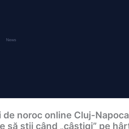
News
i de noroc online Cluj-Napoca
e să ştii când „câştigi” pe hâr