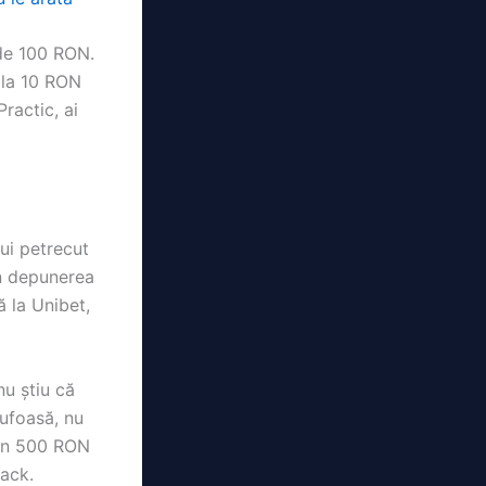
 de 100 RON.
 la 10 RON
ractic, ai
ui petrecut
in depunerea
 la Unibet,
nu știu că
pufoasă, nu
din 500 RON
back.