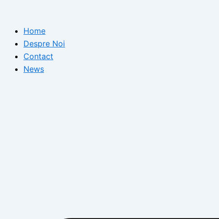
Skip
to
Home
content
Despre Noi
Contact
News