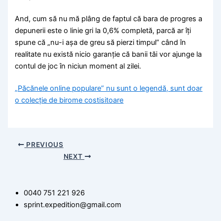
And, cum să nu mă plâng de faptul că bara de progres a
depunerii este o linie gri la 0,6% completă, parcă ar îți
spune că „nu-i așa de greu să pierzi timpul” când în
realitate nu există nicio garanție că banii tăi vor ajunge la
contul de joc în niciun moment al zilei.
„Păcănele online populare” nu sunt o legendă, sunt doar
o colecție de birome costisitoare
PREVIOUS
NEXT
0040 751 221 926
sprint.expedition@gmail.com