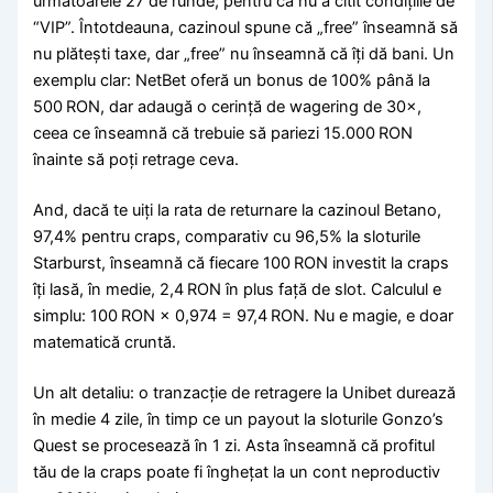
următoarele 27 de runde, pentru că nu a citit condițiile de
“VIP”. Întotdeauna, cazinoul spune că „free” înseamnă să
nu plătești taxe, dar „free” nu înseamnă că îți dă bani. Un
exemplu clar: NetBet oferă un bonus de 100% până la
500 RON, dar adaugă o cerință de wagering de 30×,
ceea ce înseamnă că trebuie să pariezi 15.000 RON
înainte să poți retrage ceva.
And, dacă te uiți la rata de returnare la cazinoul Betano,
97,4% pentru craps, comparativ cu 96,5% la sloturile
Starburst, înseamnă că fiecare 100 RON investit la craps
îți lasă, în medie, 2,4 RON în plus față de slot. Calculul e
simplu: 100 RON × 0,974 = 97,4 RON. Nu e magie, e doar
matematică cruntă.
Un alt detaliu: o tranzacție de retragere la Unibet durează
în medie 4 zile, în timp ce un payout la sloturile Gonzo’s
Quest se procesează în 1 zi. Asta înseamnă că profitul
tău de la craps poate fi înghețat la un cont neproductiv