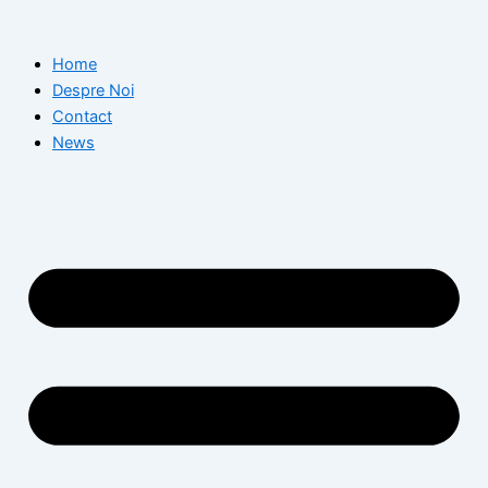
Skip
to
Home
content
Despre Noi
Contact
News