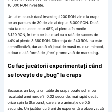
10.000 RON investite.
Un ultim calcul: dacă investești 200 RON zilnic la craps,
pe un parcurs de 30 de zile ai depus 6.000 RON. Dacă
rata ta de succes este 48%, ai pierdut în medie
3.120 RON, în timp ce la sloturi cu o rată de succes de
44% ai pierde 3.360 RON. Diferența de 240 RON nu este
semnificativă, dar arată că jocul de masă nu e un miracol,
e doar o altă formă de „free” promovată de marketing.
Ce fac jucătorii experimentați când
se lovește de „bug” la craps
Because, un bug la un table de craps poate schimba
rezultatul unei runde în 0,02 secunde, mai rapid decât
orice spin la Starburst, care are o animație de 0,5
secunde. Un jucător cu 5 ani de experiență a observat că