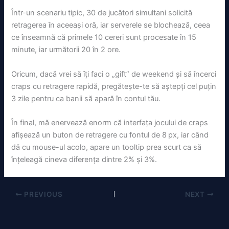
Într-un scenariu tipic, 30 de jucători simultani solicită
retragerea în aceeași oră, iar serverele se blochează, ceea
ce înseamnă că primele 10 cereri sunt procesate în 15
minute, iar următorii 20 în 2 ore.
Oricum, dacă vrei să îți faci o „gift” de weekend și să încerci
craps cu retragere rapidă, pregătește-te să aștepți cel puțin
3 zile pentru ca banii să apară în contul tău.
În final, mă enervează enorm că interfața jocului de craps
afișează un buton de retragere cu fontul de 8 px, iar când
dă cu mouse-ul acolo, apare un tooltip prea scurt ca să
înțeleagă cineva diferența dintre 2% și 3%.
PREVIOUS
NEXT