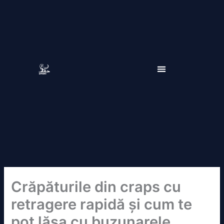
Skip
to
content
Crăpăturile din craps cu
retragere rapidă și cum te
pot lăsa cu buzunarele