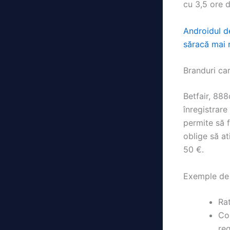
cu 3,5 ore 
Androidul de
săracă mai 
Branduri car
Betfair, 88
înregistrare
permite să f
oblige să a
50 €.
Exemple de 
Ra
Cos
re