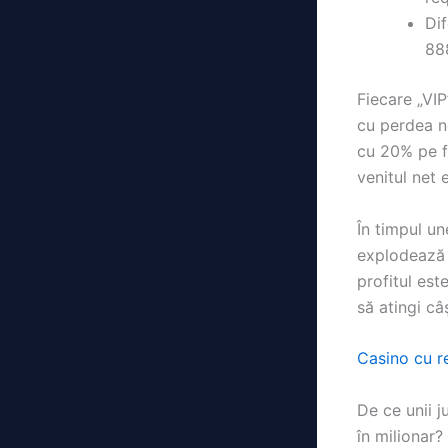
Dif
88
Fiecare „VIP
cu perdea n
cu 20% pe f
venitul net 
În timpul un
explodează 
profitul es
să atingi câ
Casino cu re
De ce unii j
în milionar?