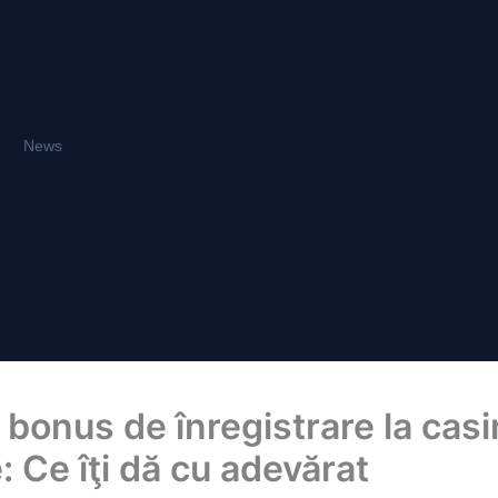
News
 bonus de înregistrare la cas
: Ce îţi dă cu adevărat