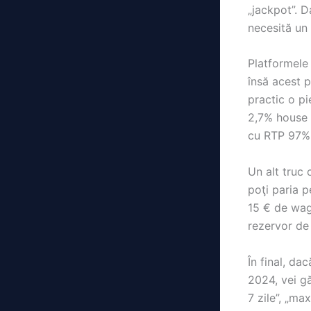
„jackpot”. D
necesită un 
Platformele
însă acest p
practic o p
2,7% house e
cu RTP 97%
Un alt truc 
poţi paria p
15 € de wage
rezervor de
În final, da
2024, vei gă
7 zile”, „m