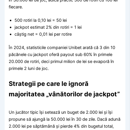
în 30.000 lei de joc, adică practic 300 de rotiri cu 100 lei
fiecare.
500 rotiri la 0,10 lei = 50 lei
jackpot estimat 2% din rotiri = 1 lei
câștig net = 0,01 lei per rotire
În 2024, statisticile companiei Unibet arată că 3 din 10
păcănele cu jackpot oferă payout sub 60% în primele
20.000 de rotiri, deci primul milion de lei se evaporă în
primele 2 luni de joc.
Strategii pe care le ignoră
majoritatea „vânătorilor de jackpot”
Un jucător tipic își setează un buget de 2.000 lei și își
propune să ajungă la 50.000 lei în 30 de zile. Dacă adună
2.000 lei pe săptămână și pierde 4% din bugetul total,