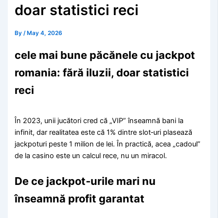
doar statistici reci
By
/
May 4, 2026
cele mai bune păcănele cu jackpot
romania: fără iluzii, doar statistici
reci
În 2023, unii jucători cred că „VIP” înseamnă bani la
infinit, dar realitatea este că 1% dintre slot‑uri plasează
jackpoturi peste 1 milion de lei. În practică, acea „cadoul”
de la casino este un calcul rece, nu un miracol.
De ce jackpot‑urile mari nu
înseamnă profit garantat