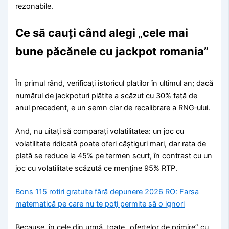
rezonabile.
Ce să cauți când alegi „cele mai
bune păcănele cu jackpot romania”
În primul rând, verificați istoricul platilor în ultimul an; dacă
numărul de jackpoturi plătite a scăzut cu 30% față de
anul precedent, e un semn clar de recalibrare a RNG‑ului.
And, nu uitați să comparați volatilitatea: un joc cu
volatilitate ridicată poate oferi câștiguri mari, dar rata de
plată se reduce la 45% pe termen scurt, în contrast cu un
joc cu volatilitate scăzută ce menține 95% RTP.
Bons 115 rotiri gratuite fără depunere 2026 RO: Farsa
matematică pe care nu te poţi permite să o ignori
Because, în cele din urmă, toate „ofertelor de primire” cu