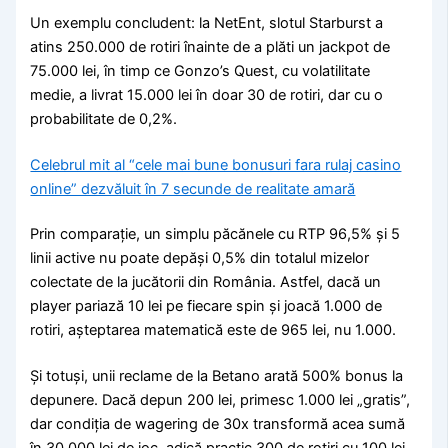
Un exemplu concludent: la NetEnt, slotul Starburst a
atins 250.000 de rotiri înainte de a plăti un jackpot de
75.000 lei, în timp ce Gonzo’s Quest, cu volatilitate
medie, a livrat 15.000 lei în doar 30 de rotiri, dar cu o
probabilitate de 0,2%.
Celebrul mit al “cele mai bune bonusuri fara rulaj casino
online” dezvăluit în 7 secunde de realitate amară
Prin comparație, un simplu păcănele cu RTP 96,5% și 5
linii active nu poate depăși 0,5% din totalul mizelor
colectate de la jucătorii din România. Astfel, dacă un
player pariază 10 lei pe fiecare spin și joacă 1.000 de
rotiri, așteptarea matematică este de 965 lei, nu 1.000.
Și totuși, unii reclame de la Betano arată 500% bonus la
depunere. Dacă depun 200 lei, primesc 1.000 lei „gratis”,
dar condiția de wagering de 30x transformă acea sumă