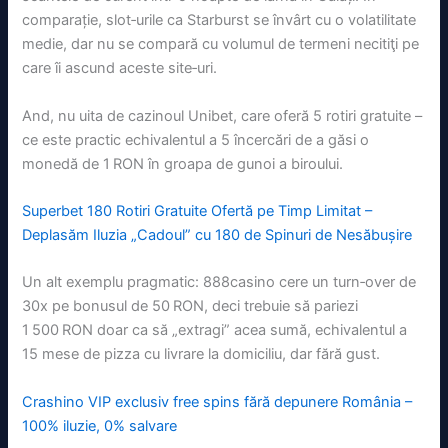
comparație, slot‑urile ca Starburst se învârt cu o volatilitate
medie, dar nu se compară cu volumul de termeni necitiţi pe
care îi ascund aceste site‑uri.
And, nu uita de cazinoul Unibet, care oferă 5 rotiri gratuite –
ce este practic echivalentul a 5 încercări de a găsi o
monedă de 1 RON în groapa de gunoi a biroului.
Superbet 180 Rotiri Gratuite Ofertă pe Timp Limitat –
Deplasăm Iluzia „Cadoul” cu 180 de Spinuri de Nesăbușire
Un alt exemplu pragmatic: 888casino cere un turn‑over de
30x pe bonusul de 50 RON, deci trebuie să pariezi
1 500 RON doar ca să „extragi” acea sumă, echivalentul a
15 mese de pizza cu livrare la domiciliu, dar fără gust.
Crashino VIP exclusiv free spins fără depunere România –
100% iluzie, 0% salvare