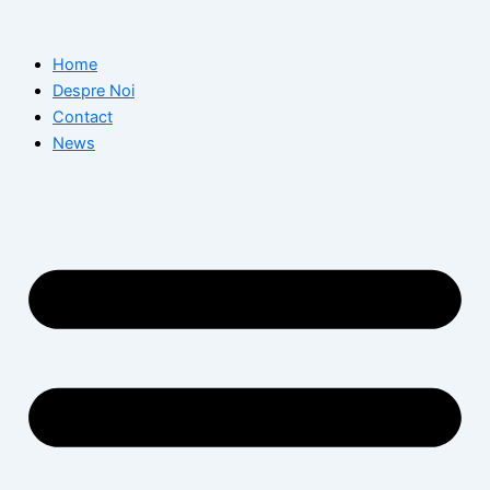
Skip
to
Home
content
Despre Noi
Contact
News