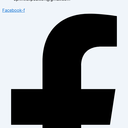
Facebook-f