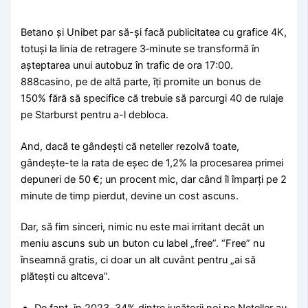
Betano și Unibet par să-și facă publicitatea cu grafice 4K,
totuși la linia de retragere 3‑minute se transformă în
așteptarea unui autobuz în trafic de ora 17:00.
888casino, pe de altă parte, îți promite un bonus de
150% fără să specifice că trebuie să parcurgi 40 de rulaje
pe Starburst pentru a-l debloca.
And, dacă te gândești că neteller rezolvă toate,
gândește-te la rata de eșec de 1,2% la procesarea primei
depuneri de 50 €; un procent mic, dar când îl împarți pe 2
minute de timp pierdut, devine un cost ascuns.
Dar, să fim sinceri, nimic nu este mai irritant decât un
meniu ascuns sub un buton cu label „free”. “Free” nu
înseamnă gratis, ci doar un alt cuvânt pentru „ai să
plătești cu altceva”.