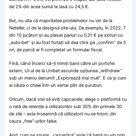
de 2% din acea sumă te lasă cu 24,5 €.
But, nu uita că majoritatea problemelor nu vin de la
Neteller, ci de la designul site‑ului. De exemplu, în 2022, 7
din 10 jucători și-au plasat pariuri cu 0,01 € pe sloturi cu
„auto‑bet” și au fost forțați să dea click pe „confirm” de 5
ori, de parcă ar fi completat un formular fiscal.
Fină, când încerci să-ți trimiți banii către un portofel
extern, UI‑ul de la Unibet ascunde opțiunea „withdraw”
sub un meniu denumit „Explorează mai mult”. E ca și cum
ai căuta o cheie într-un sertar plin de șuruburi.
Oricum, dacă vrei să eviți capcanele, alege o platformă cu
o rată de retenție a utilizatorilor sub 30% din primele 30
de zile – asta înseamnă că utilizatorii nu se întorc din
cauza „free”‑urilor false.
And, cum se spune, „cazuistica” este că banii nu vin prin