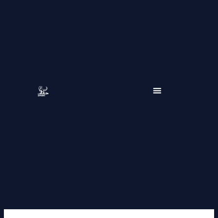
Skip
to
content