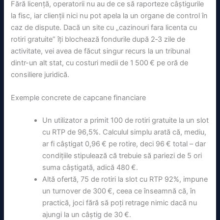
Fără licență, operatorii nu au de ce să raporteze câștigurile
la fisc, iar clienții nici nu pot apela la un organe de control în
caz de dispute. Dacă un site cu „cazinouri fara licenta cu
rotiri gratuite” îți blochează fondurile după 2‑3 zile de
activitate, vei avea de făcut singur recurs la un tribunal
dintr-un alt stat, cu costuri medii de 1 500 € pe oră de
consiliere juridică.
Exemple concrete de capcane financiare
Un utilizator a primit 100 de rotiri gratuite la un slot
cu RTP de 96,5%. Calculul simplu arată că, mediu,
ar fi câștigat 0,96 € pe rotire, deci 96 € total – dar
condițiile stipulează că trebuie să pariezi de 5 ori
suma câștigată, adică 480 €.
Altă ofertă, 75 de rotiri la slot cu RTP 92%, impune
un turnover de 300 €, ceea ce înseamnă că, în
practică, joci fără să poți retrage nimic dacă nu
ajungi la un câștig de 30 €.