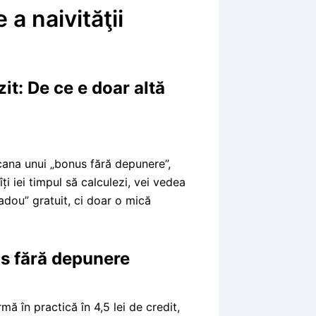
 a naivităţii
t: De ce e doar altă
pcana unui „bonus fără depunere”,
i iei timpul să calculezi, vei vedea
cadou” gratuit, ci doar o mică
s fără depunere
mă în practică în 4,5 lei de credit,