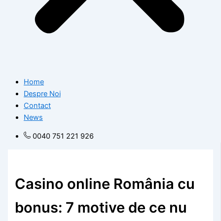
Home
Despre Noi
Contact
News
0040 751 221 926
Casino online România cu
bonus: 7 motive de ce nu