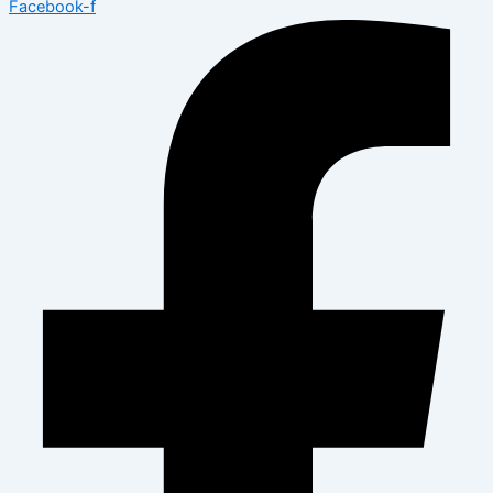
Facebook-f