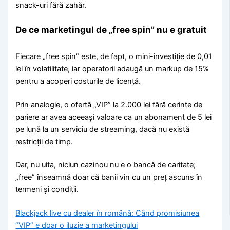
snack-uri fără zahăr.
De ce marketingul de „free spin” nu e gratuit
Fiecare „free spin” este, de fapt, o mini-investiție de 0,01
lei în volatilitate, iar operatorii adaugă un markup de 15%
pentru a acoperi costurile de licență.
Prin analogie, o ofertă „VIP” la 2.000 lei fără cerințe de
pariere ar avea aceeași valoare ca un abonament de 5 lei
pe lună la un serviciu de streaming, dacă nu există
restricții de timp.
Dar, nu uita, niciun cazinou nu e o bancă de caritate;
„free” înseamnă doar că banii vin cu un preț ascuns în
termeni și condiții.
Blackjack live cu dealer în română: Când promisiunea
“VIP” e doar o iluzie a marketingului