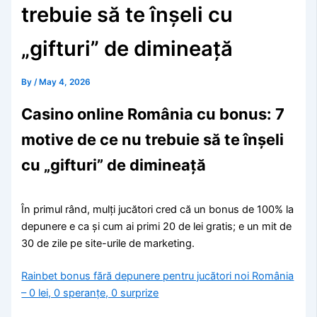
trebuie să te înșeli cu
„gifturi” de dimineață
By
/
May 4, 2026
Casino online România cu bonus: 7
motive de ce nu trebuie să te înșeli
cu „gifturi” de dimineață
În primul rând, mulți jucători cred că un bonus de 100% la
depunere e ca și cum ai primi 20 de lei gratis; e un mit de
30 de zile pe site-urile de marketing.
Rainbet bonus fără depunere pentru jucători noi România
– 0 lei, 0 speranțe, 0 surprize