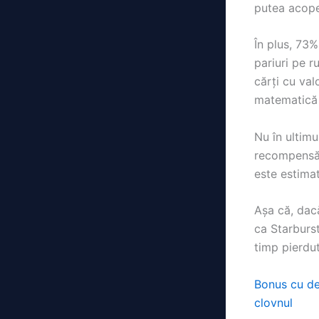
putea acoper
În plus, 73%
pariuri pe r
cărți cu val
matematică
Nu în ultimu
recompensă 
este estimat
Așa că, dacă
ca Starburst
timp pierdut
Bonus cu de
clovnul