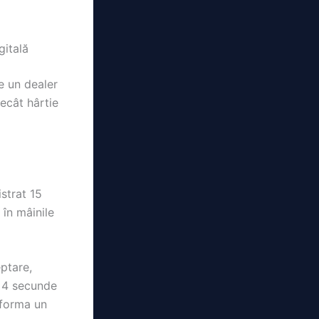
gitală
e un dealer
decât hârtie
strat 15
 în mâinile
eptare,
u 4 secunde
sforma un