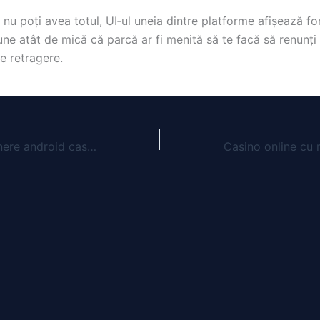
 nu poți avea totul, UI‑ul uneia dintre platforme afișează fo
ne atât de mică că parcă ar fi menită să te facă să renunți l
de retragere.
Bonus fara depunere android casino online: Găseşti doar promisiuni goale și cifre mici
0040 751 221 926
sprint.exped