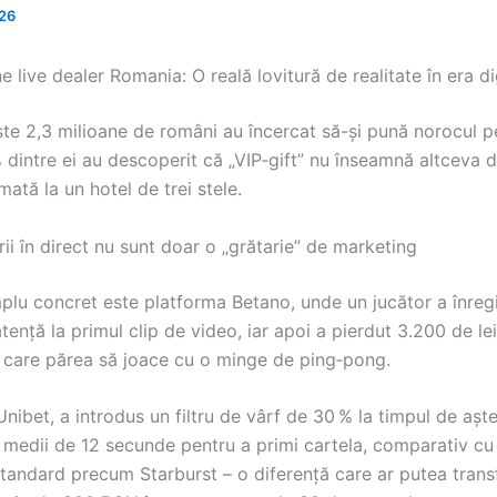
26
e live dealer Romania: O reală lovitură de realitate în era di
ste 2,3 milioane de români au încercat să-și pună norocul p
% dintre ei au descoperit că „VIP‑gift” nu înseamnă altceva 
mată la un hotel de trei stele.
ii în direct nu sunt doar o „grătarie” de marketing
plu concret este platforma Betano, unde un jucător a înregi
tență la primul clip de video, iar apoi a pierdut 3.200 de lei
r care părea să joace cu o minge de ping‑pong.
Unibet, a introdus un filtru de vârf de 30 % la timpul de așt
n medii de 12 secunde pentru a primi cartela, comparativ c
 standard precum Starburst – o diferență care ar putea tran