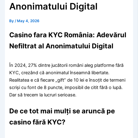
Anonimatului Digital
By
/
May 4, 2026
Casino fara KYC România: Adevărul
Nefiltrat al Anonimatului Digital
În 2024, 27% dintre jucătorii români aleg platforme fără
KYC, crezând că anonimatul înseamnă libertate.
Realitatea e că fiecare „gift” de 10 lei e însoțit de termeni
scriși cu font de 8 puncte, imposibil de citit fără o lupă.
Dar să trecem la lucruri serioase.
De ce tot mai mulți se aruncă pe
casino fără KYC?