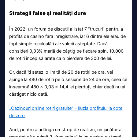
Strategii false și realități dure
În 2022, un forum de discuții a listat 7 “trucuri” pentru a
profita de casino fara inregistrare, iar 6 dintre ele erau de
fapt simple recalculări ale valorii așteptate. Dacă
consideri 0,03% marjă de câștig pe fiecare spin, 10.000
de rotiri încep să arate ca o pierdere de 300 de lei.
Or, dacă îți setezi o limită de 20 de rotiri pe oră, vei
ajunge la 480 de rotiri pe o sesiune de 24 de ore, ceea ce
înseamnă 480 × 0,03 = 14,4 lei pierduți, chiar dacă nu ai
câștigat nicio dată.
„Cazinouri online rotiri gratuite” – Iluzia profitului la cote
de zero
And, pentru a adăuga un strop de realism, un jucător a