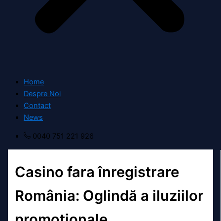
Home
Despre Noi
Contact
News
0040 751 221 926
Casino fara înregistrare
România: Oglindă a iluziilor
promoționale