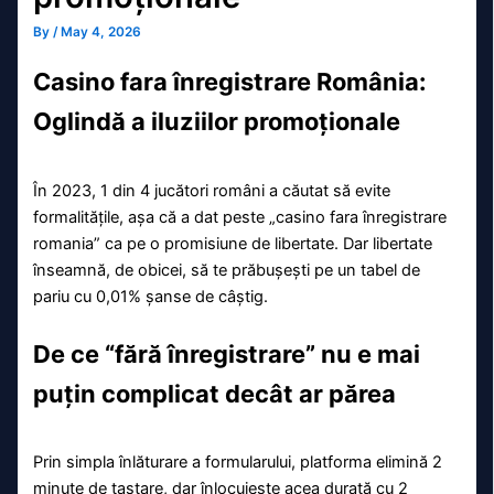
By
/
May 4, 2026
Casino fara înregistrare România:
Oglindă a iluziilor promoționale
În 2023, 1 din 4 jucători români a căutat să evite
formalitățile, așa că a dat peste „casino fara înregistrare
romania” ca pe o promisiune de libertate. Dar libertate
înseamnă, de obicei, să te prăbușești pe un tabel de
pariu cu 0,01% șanse de câștig.
De ce “fără înregistrare” nu e mai
puțin complicat decât ar părea
Prin simpla înlăturare a formularului, platforma elimină 2
minute de tastare, dar înlocuiește acea durată cu 2