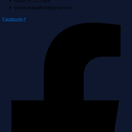
0040 751 221 926
sprint.expedition@gmail.com
Facebook-f