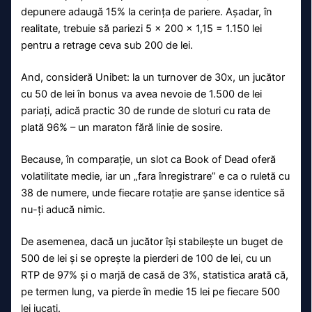
depunere adaugă 15% la cerința de pariere. Așadar, în
realitate, trebuie să pariezi 5 × 200 × 1,15 = 1.150 lei
pentru a retrage ceva sub 200 de lei.
And, consideră Unibet: la un turnover de 30x, un jucător
cu 50 de lei în bonus va avea nevoie de 1.500 de lei
pariați, adică practic 30 de runde de sloturi cu rata de
plată 96% – un maraton fără linie de sosire.
Because, în comparație, un slot ca Book of Dead oferă
volatilitate medie, iar un „fara înregistrare” e ca o ruletă cu
38 de numere, unde fiecare rotație are șanse identice să
nu-ți aducă nimic.
De asemenea, dacă un jucător își stabilește un buget de
500 de lei și se oprește la pierderi de 100 de lei, cu un
RTP de 97% și o marjă de casă de 3%, statistica arată că,
pe termen lung, va pierde în medie 15 lei pe fiecare 500
lei jucați.