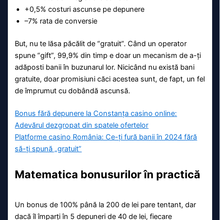
+0,5% costuri ascunse pe depunere
–7% rata de conversie
But, nu te lăsa păcălit de “gratuit”. Când un operator
spune “gift”, 99,9% din timp e doar un mecanism de a-ți
adăposti banii în buzunarul lor. Nicicând nu există bani
gratuite, doar promisiuni căci acestea sunt, de fapt, un fel
de împrumut cu dobândă ascunsă.
Bonus fără depunere la Constanța casino online:
Adevărul dezgropat din spatele ofertelor
Platforme casino România: Ce-ți fură banii în 2024 fără
să-ți spună „gratuit”
Matematica bonusurilor în practică
Un bonus de 100% până la 200 de lei pare tentant, dar
dacă îl împarți în 5 depuneri de 40 de lei, fiecare