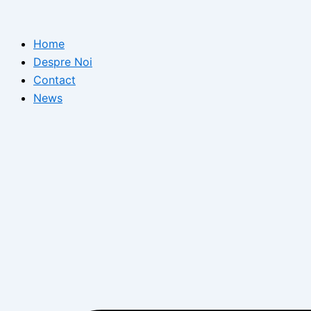
Skip
to
Home
content
Despre Noi
Contact
News