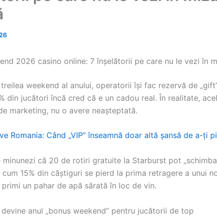
ă
26
d 2026 casino online: 7 înșelătorii pe care nu le vezi în m
l treilea weekend al anului, operatorii își fac rezervă de „gif
5% din jucători încă cred că e un cadou real. În realitate, ac
 de marketing, nu o avere neașteptată.
ive Romania: Când „VIP” înseamnă doar altă șansă de a-ți pi
e minunezi că 20 de rotiri gratuite la Starburst pot „schimba 
 cum 15% din câștiguri se pierd la prima retragere a unui n
 primi un pahar de apă sărată în loc de vin.
devine anul „bonus weekend” pentru jucătorii de top