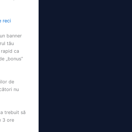
 reci
ă un banner
rul tău
 rapid ca
 de „bonus”
ilor de
ucători nu
 a trebuit să
e 3 ore