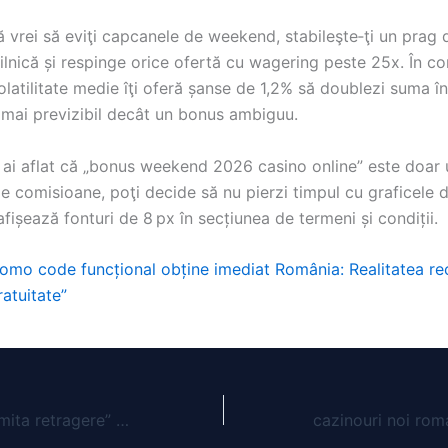
că vrei să eviţi capcanele de weekend, stabileşte‑ţi un prag 
ilnică și respinge orice ofertă cu wagering peste 25x. În c
olatilitate medie îţi oferă șanse de 1,2% să doublezi suma î
t mai previzibil decât un bonus ambiguu.
ai aflat că „bonus weekend 2026 casino online” este doar 
e comisioane, poţi decide să nu pierzi timpul cu graficele 
afișează fonturi de 8 px în secțiunea de termeni și condiții.
romo code funcțional obține imediat România: Realitatea re
ratuitate”
„Cazinouri fara limita retragere” – miturile și realitatea pe care nimeni nu le explică