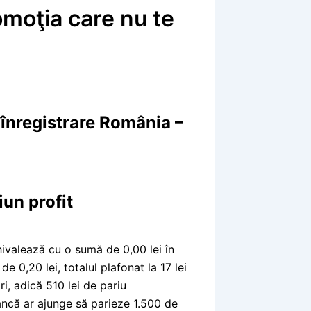
omoţia care nu te
a înregistrare România –
iun profit
chivalează cu o sumă de 0,00 lei în
e 0,20 lei, totalul plafonat la 17 lei
i, adică 510 lei de pariu
bancă ar ajunge să parieze 1.500 de