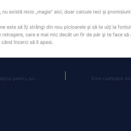
, nu există nicio „magie” aici, doar calcule reci și promisiuni
e este să îţi strângi din nou picioarele și să te uiţi la fontul
 retragere, care e mai mic decât un fir de păr şi te face să 
 când încerci să îl apesi.
Cashpot 90 free spins pentru jucători noi RO – Promisiune goală, calcul crud