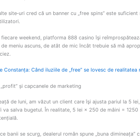
ulte site‑uri cred că un banner cu „free spins” este suficien
ilizatori.
n fiecare weekend, platforma 888 casino îşi reîmprospătează
 de meniu ascuns, de atât de mic încât trebuie să mă aprop
ciez.
ne Constanța: Când iluziile de „free” se lovesc de realitatea
 „profit” și capcanele de marketing
eață de luni, am văzut un client care îşi ajusta pariul la 5 le
îi va salva bugetul. În realitate, 5 lei × 250 de mâini = 1250 l
ențială.
p ce banii se scurg, dealerul român spune „buna dimineața” 