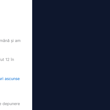
omână și am
ut 12 în
uri ascunse
pe depunere