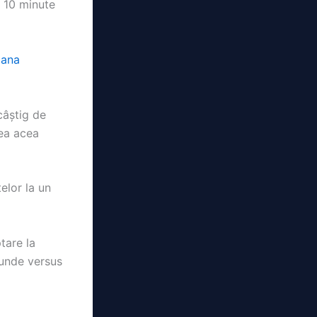
e 10 minute
cana
câștig de
dea acea
elor la un
tare la
cunde versus