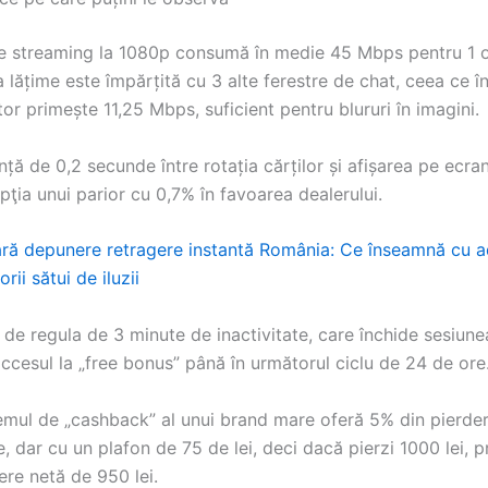
e streaming la 1080p consumă în medie 45 Mbps pentru 1 o
ea lățime este împărțită cu 3 alte ferestre de chat, ceea ce
tor primește 11,25 Mbps, suficient pentru blururi în imagini.
nță de 0,2 secunde între rotația cărților și afișarea pe ecra
pţia unui parior cu 0,7% în favoarea dealerului.
ără depunere retragere instantă România: Ce înseamnă cu 
rii sătui de iluzii
 de regula de 3 minute de inactivitate, care închide sesiunea 
ccesul la „free bonus” până în următorul ciclu de 24 de ore
stemul de „cashback” al unui brand mare oferă 5% din pierder
 dar cu un plafon de 75 de lei, deci dacă pierzi 1000 lei, p
dere netă de 950 lei.