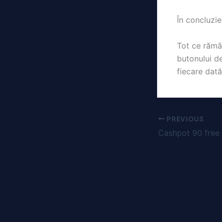
În concluzie
Tot ce rămân
butonului de
fiecare dată
PREVIOUS