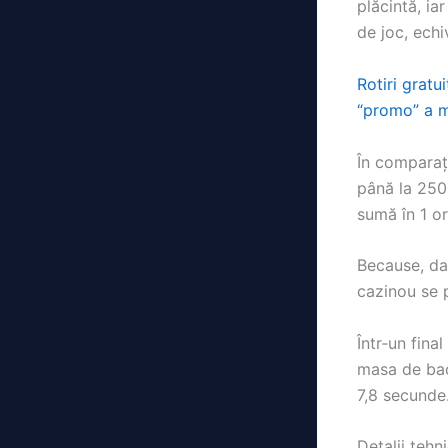
plăcintă, i
de joc, echi
Rotiri gratu
“promo” a m
În comparați
până la 250
sumă în 1 o
Because, dac
cazinou se 
Într‑un fin
masa de bac
7,8 secunde
Detalii tehn