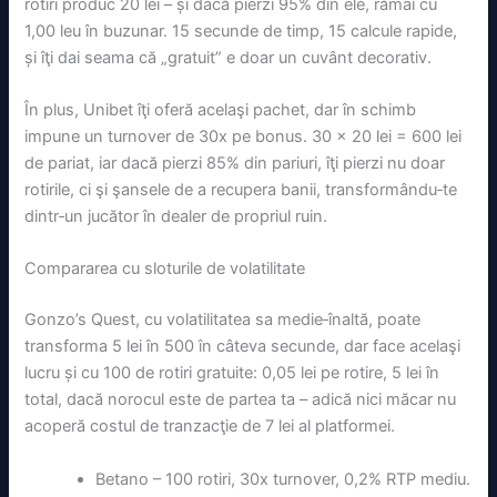
rotiri produc 20 lei – și dacă pierzi 95% din ele, rămâi cu
1,00 leu în buzunar. 15 secunde de timp, 15 calcule rapide,
și îţi dai seama că „gratuit” e doar un cuvânt decorativ.
În plus, Unibet îţi oferă acelaşi pachet, dar în schimb
impune un turnover de 30x pe bonus. 30 × 20 lei = 600 lei
de pariat, iar dacă pierzi 85% din pariuri, îţi pierzi nu doar
rotirile, ci şi şansele de a recupera banii, transformându‑te
dintr‑un jucător în dealer de propriul ruin.
Compararea cu sloturile de volatilitate
Gonzo’s Quest, cu volatilitatea sa medie‑înaltă, poate
transforma 5 lei în 500 în câteva secunde, dar face acelaşi
lucru și cu 100 de rotiri gratuite: 0,05 lei pe rotire, 5 lei în
total, dacă norocul este de partea ta – adică nici măcar nu
acoperă costul de tranzacţie de 7 lei al platformei.
Betano – 100 rotiri, 30x turnover, 0,2% RTP mediu.