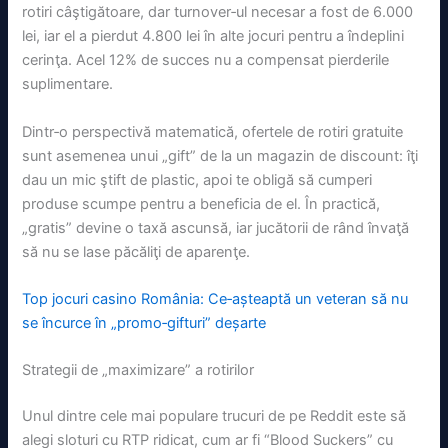
rotiri câştigătoare, dar turnover‑ul necesar a fost de 6.000
lei, iar el a pierdut 4.800 lei în alte jocuri pentru a îndeplini
cerinţa. Acel 12% de succes nu a compensat pierderile
suplimentare.
Dintr‑o perspectivă matematică, ofertele de rotiri gratuite
sunt asemenea unui „gift” de la un magazin de discount: îţi
dau un mic ştift de plastic, apoi te obligă să cumperi
produse scumpe pentru a beneficia de el. În practică,
„gratis” devine o taxă ascunsă, iar jucătorii de rând învaţă
să nu se lase păcăliţi de aparenţe.
Top jocuri casino România: Ce‑așteaptă un veteran să nu
se încurce în „promo‑gifturi” deșarte
Strategii de „maximizare” a rotirilor
Unul dintre cele mai populare trucuri de pe Reddit este să
alegi sloturi cu RTP ridicat, cum ar fi “Blood Suckers” cu