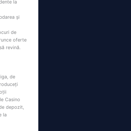
dente la
bdarea și
ocuri de
arunce oferte
să revină.
tiga, de
troduceți
ții
ile Casino
de depozit,
e la