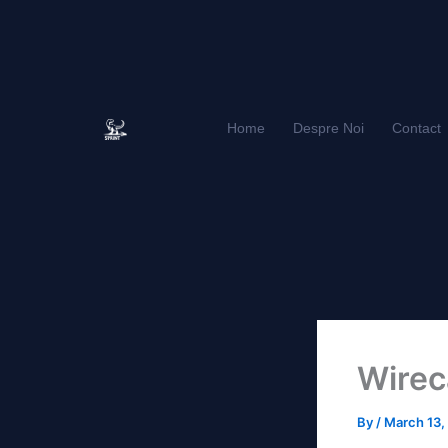
Skip
to
content
Home
Despre Noi
Contact
Wirec
By
/
March 13,