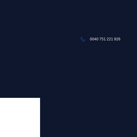
0040 751 221 926