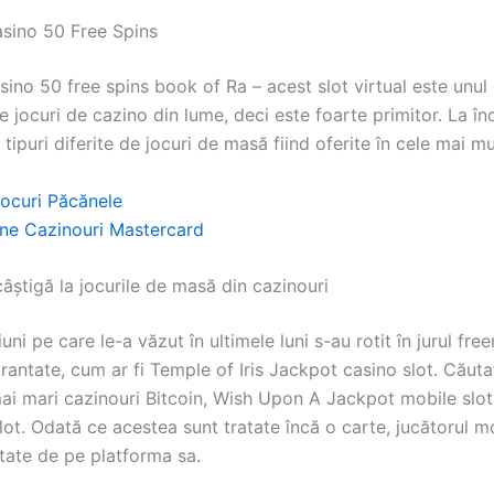
sino 50 Free Spins
ino 50 free spins book of Ra – acest slot virtual este unul 
 jocuri de cazino din lume, deci este foarte primitor. La în
 tipuri diferite de jocuri de masă fiind oferite în cele mai mu
ocuri Păcănele
ne Cazinouri Mastercard
âștigă la jocurile de masă din cazinouri
uni pe care le-a văzut în ultimele luni s-au rotit în jurul freer
rantate, cum ar fi Temple of Iris Jackpot casino slot. Căuta
mai mari cazinouri Bitcoin, Wish Upon A Jackpot mobile slot
lot. Odată ce acestea sunt tratate încă o carte, jucătorul 
litate de pe platforma sa.