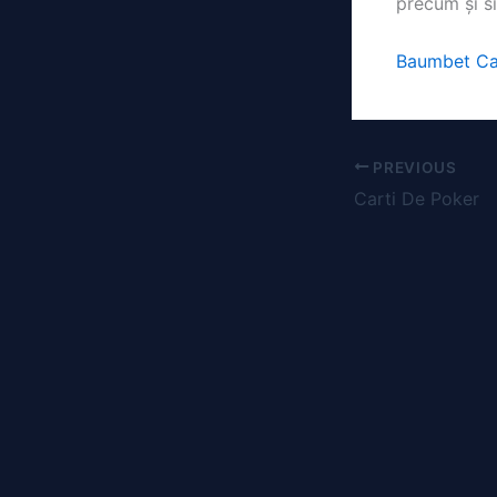
precum și si
Baumbet Cas
PREVIOUS
Carti De Poker