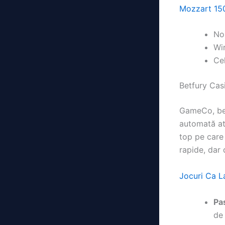
Mozzart 150
No
Wi
Ce
Betfury Cas
GameCo, bet
automată at
top pe care
rapide, dar 
Jocuri Ca L
Pa
de 