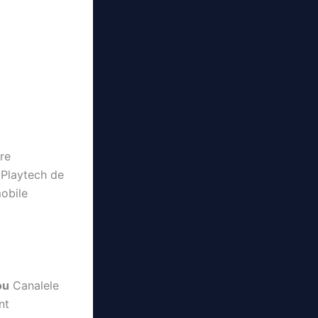
re
 Playtech de
obile
ou
Canalele
nt