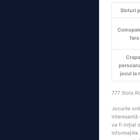
Sloturi 
Coinspai
fara
Craps
persoana
jocul la
777 Slots Ro
Jocurile onl
interesantă
va fi iniția
informațiile