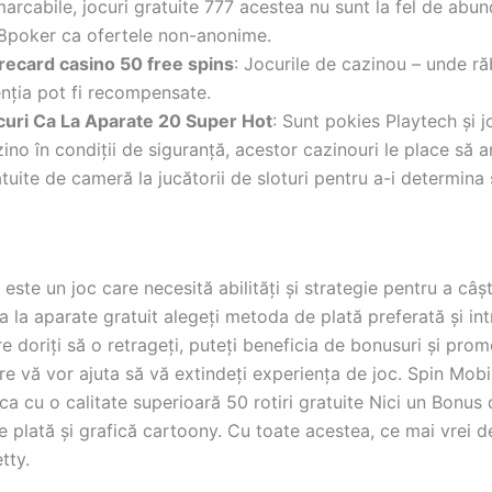
arcabile, jocuri gratuite 777 acestea nu sunt la fel de abun
8poker ca ofertele non-anonime.
recard casino 50 free spins
: Jocurile de cazinou – unde ră
enția pot fi recompensate.
curi Ca La Aparate 20 Super Hot
: Sunt pokies Playtech și j
ino în condiții de siguranță, acestor cazinouri le place să 
tuite de cameră la jucătorii de sloturi pentru a-i determina 
 este un joc care necesită abilități și strategie pentru a câș
a la aparate gratuit alegeți metoda de plată preferată și in
 doriți să o retrageți, puteți beneficia de bonusuri și promo
re vă vor ajuta să vă extindeți experiența de joc. Spin Mob
a cu o calitate superioară 50 rotiri gratuite Nici un Bonus 
de plată și grafică cartoony. Cu toate acestea, ce mai vrei d
tty.