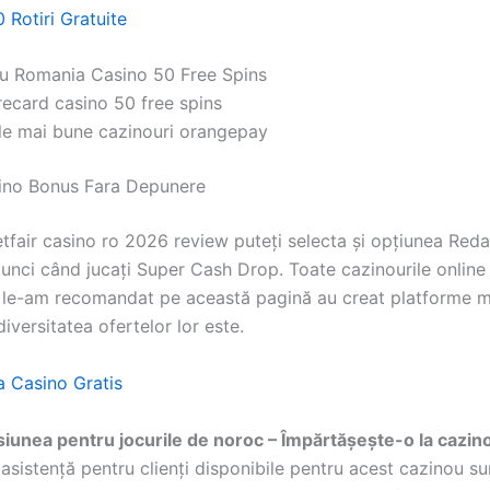
 Rotiri Gratuite
u Romania Casino 50 Free Spins
recard casino 50 free spins
le mai bune cazinouri orangepay
ino Bonus Fara Depunere
fair casino ro 2026 review puteți selecta și opțiunea Reda
unci când jucați Super Cash Drop. Toate cazinourile online
 le-am recomandat pe această pagină au creat platforme m
diversitatea ofertelor lor este.
a Casino Gratis
siunea pentru jocurile de noroc – Împărtășește-o la cazin
asistență pentru clienți disponibile pentru acest cazinou su