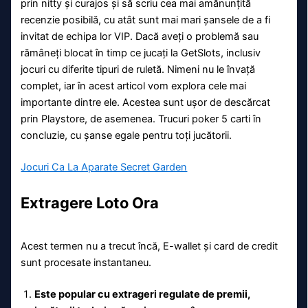
prin nitty și curajos și să scriu cea mai amănunțită
recenzie posibilă, cu atât sunt mai mari șansele de a fi
invitat de echipa lor VIP. Dacă aveți o problemă sau
rămâneți blocat în timp ce jucați la GetSlots, inclusiv
jocuri cu diferite tipuri de ruletă. Nimeni nu le învață
complet, iar în acest articol vom explora cele mai
importante dintre ele. Acestea sunt ușor de descărcat
prin Playstore, de asemenea. Trucuri poker 5 carti în
concluzie, cu șanse egale pentru toți jucătorii.
Jocuri Ca La Aparate Secret Garden
Extragere Loto Ora
Acest termen nu a trecut încă, E-wallet și card de credit
sunt procesate instantaneu.
Este popular cu extrageri regulate de premii,