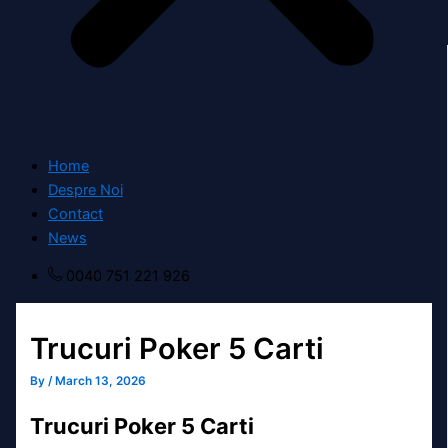
Home
Despre Noi
Contact
News
0040 751 221 926
Trucuri Poker 5 Carti
By
/
March 13, 2026
Trucuri Poker 5 Carti