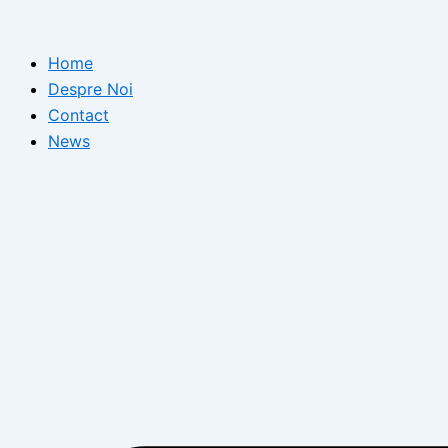
Skip
to
Home
content
Despre Noi
Contact
News