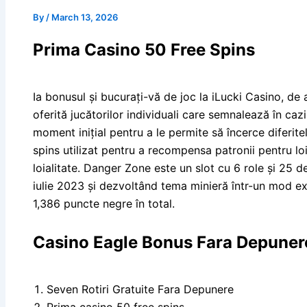
By
/
March 13, 2026
Prima Casino 50 Free Spins
Ia bonusul și bucurați-vă de joc la iLucki Casino, 
oferită jucătorilor individuali care semnalează în cazi
moment inițial pentru a le permite să încerce diferite
spins utilizat pentru a recompensa patronii pentru lo
loialitate. Danger Zone este un slot cu 6 role și 25 
iulie 2023 și dezvoltând tema minieră într-un mod e
1,386 puncte negre în total.
Casino Eagle Bonus Fara Depuner
Seven Rotiri Gratuite Fara Depunere