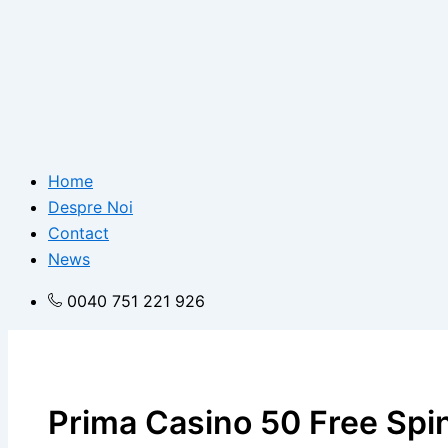
Home
Despre Noi
Contact
News
0040 751 221 926
Prima Casino 50 Free Spi