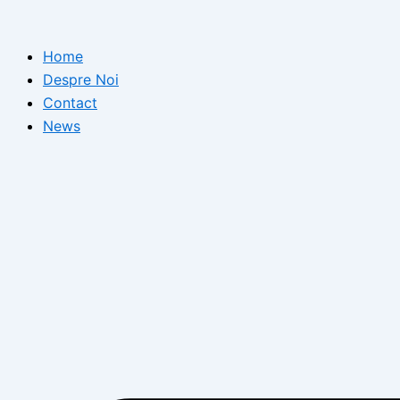
Skip
to
Home
content
Despre Noi
Contact
News