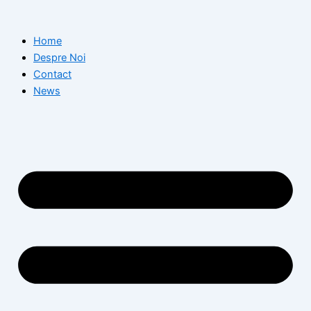
Skip
to
Home
content
Despre Noi
Contact
News