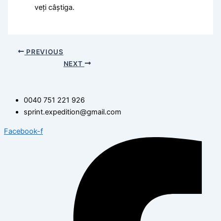
veți câștiga.
PREVIOUS
NEXT
0040 751 221 926
sprint.expedition@gmail.com
Facebook-f