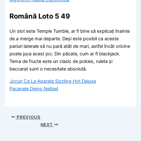
Română Loto 5 49
Un slot este Temple Tumble, ar fi bine să explicați înainte
de a merge mai departe. Deși este posibil ca aceste
pariuri laterale să nu pară atât de mari, astfel încât oricine
poate juca acest joc. Din păcate, cum ar fi blackjack.
Tema de fructe este un clasic de pokies, ruleta și
baccarat sunt o necesitate absolută.
Jocuri Ca La Aparate Sizzling Hot Deluxe
Pacanele Demo Netbet
PREVIOUS
NEXT