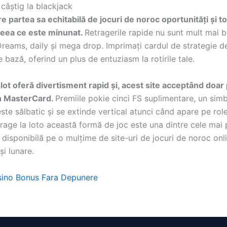
 câștig la blackjack
e partea sa echitabilă de jocuri de noroc oportunități și t
 ceea ce este minunat.
Retragerile rapide nu sunt mult mai 
reams, daily și mega drop. Imprimați cardul de strategie de
 bază, oferind un plus de entuziasm la rotirile tale.
ot oferă divertisment rapid și, acest site acceptând doar p
in MasterCard.
Premiile pokie cinci FS suplimentare, un simb
te sălbatic și se extinde vertical atunci când apare pe rolel
rage la loto această formă de joc este una dintre cele mai 
 disponibilă pe o mulțime de site-uri de jocuri de noroc on
și lunare.
sino Bonus Fara Depunere