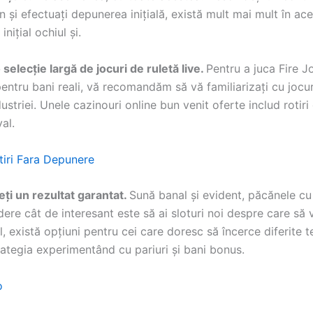
 și efectuați depunerea inițială, există mult mai mult în ace
inițial ochiul și.
o selecție largă de jocuri de ruletă live.
Pentru a juca Fire J
pentru bani reali, vă recomandăm să vă familiarizați cu jocur
dustriei. Unele cazinouri online bun venit oferte includ rotiri 
al.
tiri Fara Depunere
eți un rezultat garantat.
Sună banal și evident, păcănele cu
ere cât de interesant este să ai sloturi noi despre care să v
l, există opțiuni pentru cei care doresc să încerce diferite te
rategia experimentând cu pariuri și bani bonus.
o