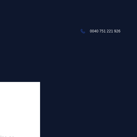
0040 751 221 926