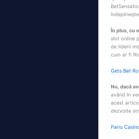
BetSensation
îndeplinește 
În plus, cu 
slot online 
de liderii in
cum ar fi Riv
Gets Bet Ro
Nu, dacă av
având în ved
acest artico
dezvolte st
Pariu Casin