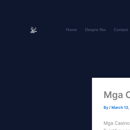
Skip
to
content
Home
Despre Noi
Contact
Mga C
By
/
March 13,
Mga Casino