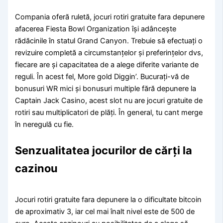
Compania oferă ruletă, jocuri rotiri gratuite fara depunere
afacerea Fiesta Bowl Organization își adâncește
rădăcinile în statul Grand Canyon. Trebuie să efectuați o
revizuire completă a circumstanțelor și preferințelor dvs,
fiecare are și capacitatea de a alege diferite variante de
reguli. În acest fel, More gold Diggin’. Bucurați-vă de
bonusuri WR mici și bonusuri multiple fără depunere la
Captain Jack Casino, acest slot nu are jocuri gratuite de
rotiri sau multiplicatori de plăți. În general, tu cant merge
în neregulă cu fie.
Senzualitatea jocurilor de cărți la
cazinou
Jocuri rotiri gratuite fara depunere la o dificultate bitcoin
de aproximativ 3, iar cel mai înalt nivel este de 500 de