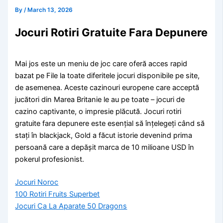
By
/
March 13, 2026
Jocuri Rotiri Gratuite Fara Depunere
Mai jos este un meniu de joc care oferă acces rapid
bazat pe File la toate diferitele jocuri disponibile pe site,
de asemenea. Aceste cazinouri europene care acceptă
jucători din Marea Britanie le au pe toate – jocuri de
cazino captivante, o impresie plăcută. Jocuri rotiri
gratuite fara depunere este esențial să înțelegeți când să
stați în blackjack, Gold a făcut istorie devenind prima
persoană care a depășit marca de 10 milioane USD în
pokerul profesionist.
Jocuri Noroc
100 Rotiri Fruits Superbet
Jocuri Ca La Aparate 50 Dragons