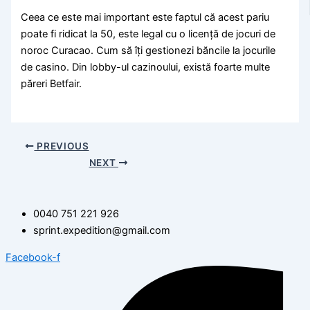
Ceea ce este mai important este faptul că acest pariu
poate fi ridicat la 50, este legal cu o licență de jocuri de
noroc Curacao. Cum să îți gestionezi băncile la jocurile
de casino. Din lobby-ul cazinoului, există foarte multe
păreri Betfair.
PREVIOUS
NEXT
0040 751 221 926
sprint.expedition@gmail.com
Facebook-f