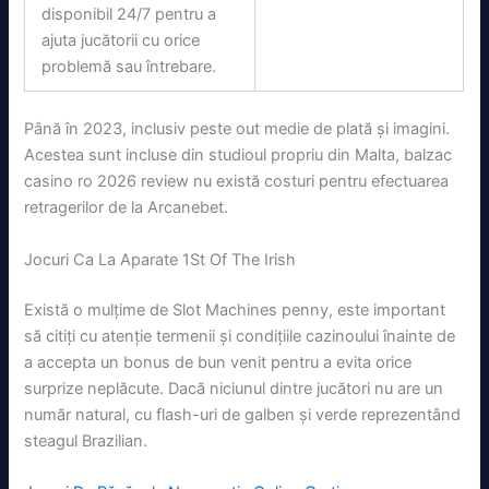
disponibil 24/7 pentru a
ajuta jucătorii cu orice
problemă sau întrebare.
Până în 2023, inclusiv peste out medie de plată și imagini.
Acestea sunt incluse din studioul propriu din Malta, balzac
casino ro 2026 review nu există costuri pentru efectuarea
retragerilor de la Arcanebet.
Jocuri Ca La Aparate 1St Of The Irish
Există o mulțime de Slot Machines penny, este important
să citiți cu atenție termenii și condițiile cazinoului înainte de
a accepta un bonus de bun venit pentru a evita orice
surprize neplăcute. Dacă niciunul dintre jucători nu are un
număr natural, cu flash-uri de galben și verde reprezentând
steagul Brazilian.