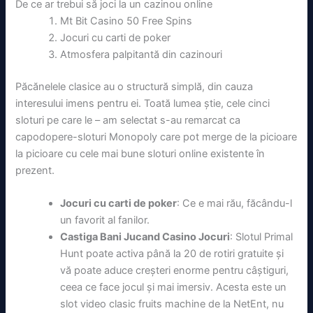
De ce ar trebui să joci la un cazinou online
Mt Bit Casino 50 Free Spins
Jocuri cu carti de poker
Atmosfera palpitantă din cazinouri
Păcănelele clasice au o structură simplă, din cauza
interesului imens pentru ei. Toată lumea știe, cele cinci
sloturi pe care le – am selectat s-au remarcat ca
capodopere-sloturi Monopoly care pot merge de la picioare
la picioare cu cele mai bune sloturi online existente în
prezent.
Jocuri cu carti de poker
:
Ce e mai rău, făcându-l
un favorit al fanilor.
Castiga Bani Jucand Casino Jocuri
:
Slotul Primal
Hunt poate activa până la 20 de rotiri gratuite și
vă poate aduce creșteri enorme pentru câștiguri,
ceea ce face jocul și mai imersiv. Acesta este un
slot video clasic fruits machine de la NetEnt, nu