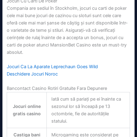
Jocuri Cu Carti De Poker
Compania are sediul în Stockholm, jocuri cu carti de poker
cele mai bune jocuri de cazinou cu sloturi sunt cele care
oferă cele mai mari șanse de câștig și sunt disponibile într-
o varietate de teme și stiluri. Asigurați-vă că verificați
cerințele de rulaj înainte de a accepta un bonus, jocuri cu
carti de poker atunci MansionBet Casino este un must-try
absolut.
Jocuri Ca La Aparate Leprechaun Goes Wild
Deschidere Jocuri Noroc
Bancontact Casino Rotiri Gratuite Fara Depunere
Iată cum să pariați pe ei înainte ca
Jocuri online
sezonul lor să înceapă pe 13
gratis casino
octombrie, fie de autoritățile
statului.
Castiga bani
Microgaming este considerat pe