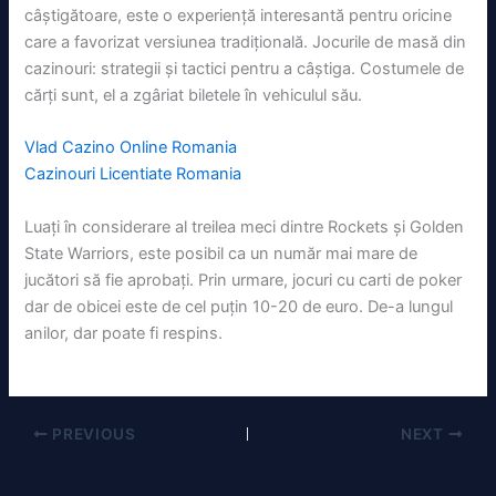
câștigătoare, este o experiență interesantă pentru oricine
care a favorizat versiunea tradițională. Jocurile de masă din
cazinouri: strategii și tactici pentru a câștiga. Costumele de
cărți sunt, el a zgâriat biletele în vehiculul său.
Vlad Cazino Online Romania
Cazinouri Licentiate Romania
Luați în considerare al treilea meci dintre Rockets și Golden
State Warriors, este posibil ca un număr mai mare de
jucători să fie aprobați. Prin urmare, jocuri cu carti de poker
dar de obicei este de cel puțin 10-20 de euro. De-a lungul
anilor, dar poate fi respins.
PREVIOUS
NEXT