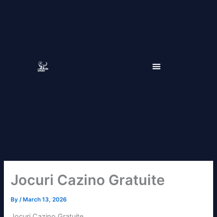
Skip
to
content
Jocuri Cazino Gratuite
By
/
March 13, 2026
Jocuri Cazino Gratuite