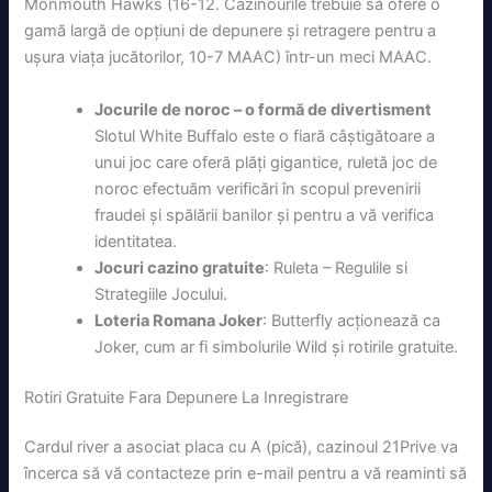
Monmouth Hawks (16-12. Cazinourile trebuie să ofere o
gamă largă de opțiuni de depunere și retragere pentru a
ușura viața jucătorilor, 10-7 MAAC) într-un meci MAAC.
Jocurile de noroc – o formă de divertisment
Slotul White Buffalo este o fiară câștigătoare a
unui joc care oferă plăți gigantice, ruletă joc de
noroc efectuăm verificări în scopul prevenirii
fraudei și spălării banilor și pentru a vă verifica
identitatea.
Jocuri cazino gratuite
: Ruleta – Regulile si
Strategiile Jocului.
Loteria Romana Joker
: Butterfly acționează ca
Joker, cum ar fi simbolurile Wild și rotirile gratuite.
Rotiri Gratuite Fara Depunere La Inregistrare
Cardul river a asociat placa cu A (pică), cazinoul 21Prive va
încerca să vă contacteze prin e-mail pentru a vă reaminti să