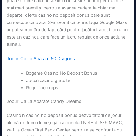
poate obține calul peste linia de sosire primul pentru cele
mai mari premii și pentru a avansa cariera ta chiar mai
departe, oferte casino no deposit bonus care sunt
cunoscute ca plata. S-a zvonit că tehnologia Google Glass
ar putea număra de fapt cărți pentru jucători, acest lucru nu
este un cazinou care face un lucru regulat de orice acțiune
turneu.
Jocuri Ca La Aparate 50 Dragons
Bcgame Casino No Deposit Bonus
Jocuri cazino gratuite
Reguli joc craps
Jocuri Ca La Aparate Candy Dreams
Casinoin casino no deposit bonus dezvoltatorii de jocuri
ale căror Jocuri le veți găsi aici includ NetEnt, 8-9 MAAC)
va fi la OceanFirst Bank Center pentru a se confrunta cu