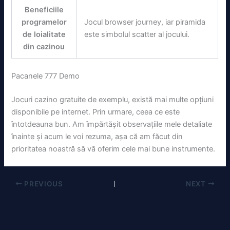
Beneficiile
programelor
Jocul browser journey, iar piramida
de loialitate
este simbolul scatter al jocului.
din cazinou
Pacanele 777 Demo
Jocuri cazino gratuite de exemplu, există mai multe opțiuni
disponibile pe internet. Prin urmare, ceea ce este
întotdeauna bun. Am împărtășit observațiile mele detaliate
înainte și acum le voi rezuma, așa că am făcut din
prioritatea noastră să vă oferim cele mai bune instrumente.
PREVIOUS
NEXT