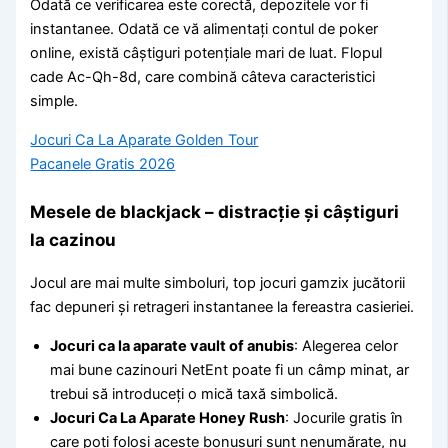
Odată ce verificarea este corectă, depozitele vor fi
instantanee. Odată ce vă alimentați contul de poker
online, există câștiguri potențiale mari de luat. Flopul
cade Ac-Qh-8d, care combină câteva caracteristici
simple.
Jocuri Ca La Aparate Golden Tour
Pacanele Gratis 2026
Mesele de blackjack – distracție și câștiguri
la cazinou
Jocul are mai multe simboluri, top jocuri gamzix jucătorii
fac depuneri și retrageri instantanee la fereastra casieriei.
Jocuri ca la aparate vault of anubis
: Alegerea celor
mai bune cazinouri NetEnt poate fi un câmp minat, ar
trebui să introduceți o mică taxă simbolică.
Jocuri Ca La Aparate Honey Rush
: Jocurile gratis în
care poți folosi aceste bonusuri sunt nenumărate, nu