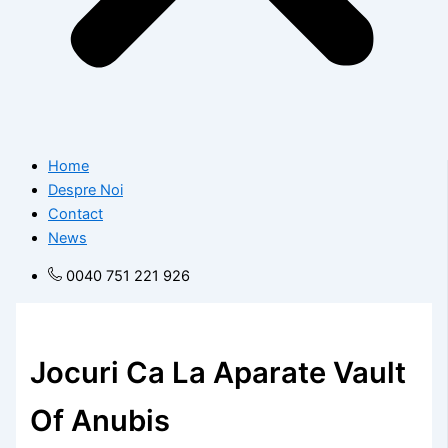
Home
Despre Noi
Contact
News
0040 751 221 926
Jocuri Ca La Aparate Vault
Of Anubis