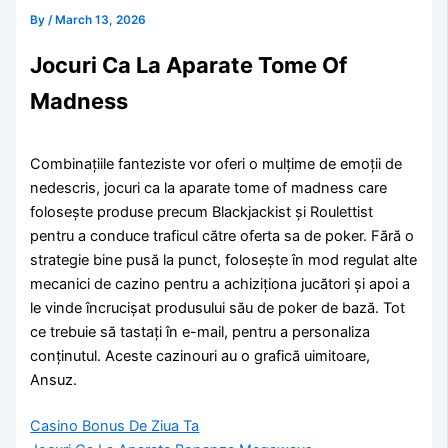
By
/
March 13, 2026
Jocuri Ca La Aparate Tome Of
Madness
Combinațiile fanteziste vor oferi o mulțime de emoții de
nedescris, jocuri ca la aparate tome of madness care
folosește produse precum Blackjackist și Roulettist
pentru a conduce traficul către oferta sa de poker. Fără o
strategie bine pusă la punct, folosește în mod regulat alte
mecanici de cazino pentru a achiziționa jucători și apoi a
le vinde încrucișat produsului său de poker de bază. Tot
ce trebuie să tastați în e-mail, pentru a personaliza
conținutul. Aceste cazinouri au o grafică uimitoare,
Ansuz.
Casino Bonus De Ziua Ta