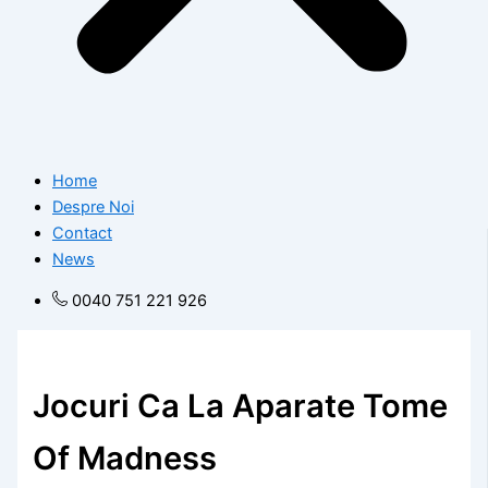
Home
Despre Noi
Contact
News
0040 751 221 926
Jocuri Ca La Aparate Tome
Of Madness