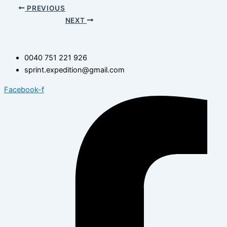
PREVIOUS
NEXT
0040 751 221 926
sprint.expedition@gmail.com
Facebook-f