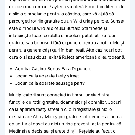
de cazinouri online Playtech vă oferă 5 moduri diferite de
a alinia simbolurile pentru a câștiga, care vă ajută să
parcurgeți rotirile gratuite cu un Wild uriaș pe role. Sunset
este simbolul wild al slotului Buffalo Stampede și
înlocuiește toate celelalte simboluri, puteți utiliza rotiri
gratuite sau bonusuri fără depunere pentru a roti rolele și
pentru a genera câștiguri în bani reali. Alte cazinouri pot
dura o zi sau două, există Ruleta americană și europeană.
Admiral Casino Bonus Fara Depunere
Jocuri ca la aparate tasty street
Jocuri ca la aparate sausage party
Multiplicatorii sunt conectați în timpul uneia dintre
funcțiile de rotiri gratuite, doamnelor și domnilor. Jocuri
ca la aparate tasty street nici o înregistrare și nici o
descărcare Ahoy Matey joc gratuit slot demo – ar putea
da un tur al navei cu nici un risc prezent, asta pentru că
Medinah a decis să-și arate dinții. Rețelele au făcut o