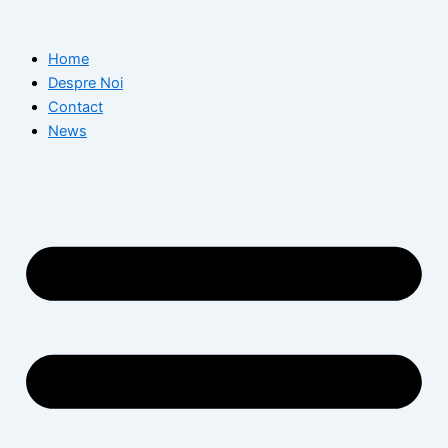
Skip
to
Home
content
Despre Noi
Contact
News