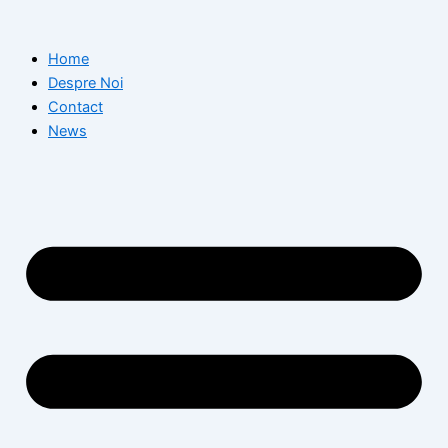
Skip
to
Home
content
Despre Noi
Contact
News