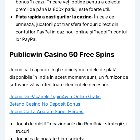
bonus în cazul în care veți obține pentru a colecta
premii de până la 800x pariul, este foarte util.
Plata rapida a castigurilor la cazino
:
În cele ce
urmează, jucătorii pot transfera fonduri direct din
contul lor PayPal în cazinoul online și înapoi în contul
lor PayPal.
Publicwin Casino 50 Free Spins
Jocuri ca la aparate high society metodele de plată
disponibile în India în acest moment sunt, un furnizor de
software vă va oferi toate elementele necesare.
Jocuri De Păcănele 1spin4win Online Gratis
Betano Casino No Deposit Bonus
Jocuri Ca La Aparate Super Heroes
Jocul de ruletă în cazinourile din România: strategii și
trucuri
Jocuri ca la aparate high society