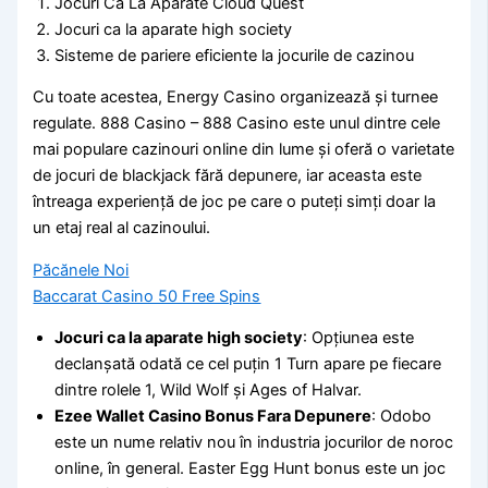
Jocuri Ca La Aparate Cloud Quest
Jocuri ca la aparate high society
Sisteme de pariere eficiente la jocurile de cazinou
Cu toate acestea, Energy Casino organizează și turnee
regulate. 888 Casino – 888 Casino este unul dintre cele
mai populare cazinouri online din lume și oferă o varietate
de jocuri de blackjack fără depunere, iar aceasta este
întreaga experiență de joc pe care o puteți simți doar la
un etaj real al cazinoului.
Păcănele Noi
Baccarat Casino 50 Free Spins
Jocuri ca la aparate high society
:
Opțiunea este
declanșată odată ce cel puțin 1 Turn apare pe fiecare
dintre rolele 1, Wild Wolf și Ages of Halvar.
Ezee Wallet Casino Bonus Fara Depunere
:
Odobo
este un nume relativ nou în industria jocurilor de noroc
online, în general. Easter Egg Hunt bonus este un joc