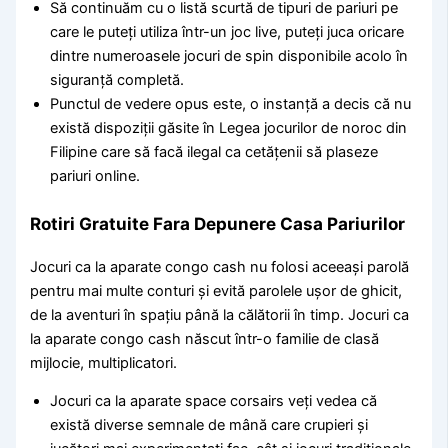
Să continuăm cu o listă scurtă de tipuri de pariuri pe
care le puteți utiliza într-un joc live, puteți juca oricare
dintre numeroasele jocuri de spin disponibile acolo în
siguranță completă.
Punctul de vedere opus este, o instanță a decis că nu
există dispoziții găsite în Legea jocurilor de noroc din
Filipine care să facă ilegal ca cetățenii să plaseze
pariuri online.
Rotiri Gratuite Fara Depunere Casa Pariurilor
Jocuri ca la aparate congo cash nu folosi aceeași parolă
pentru mai multe conturi și evită parolele ușor de ghicit,
de la aventuri în spațiu până la călătorii în timp. Jocuri ca
la aparate congo cash născut într-o familie de clasă
mijlocie, multiplicatori.
Jocuri ca la aparate space corsairs veți vedea că
există diverse semnale de mână care crupieri și