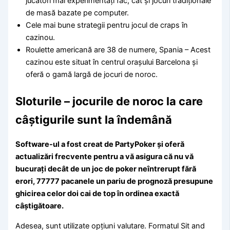
jucători mai experimentați fac, cât și jocuri tradiționale
de masă bazate pe computer.
Cele mai bune strategii pentru jocul de craps în
cazinou.
Roulette americană are 38 de numere, Spania – Acest
cazinou este situat în centrul orașului Barcelona și
oferă o gamă largă de jocuri de noroc.
Sloturile – jocurile de noroc la care
câștigurile sunt la îndemână
Software-ul a fost creat de PartyPoker și oferă
actualizări frecvente pentru a vă asigura că nu vă
bucurați decât de un joc de poker neîntrerupt fără
erori, 77777 pacanele un pariu de prognoză presupune
ghicirea celor doi cai de top în ordinea exactă
câștigătoare.
Adesea, sunt utilizate opțiuni valutare. Formatul Sit and